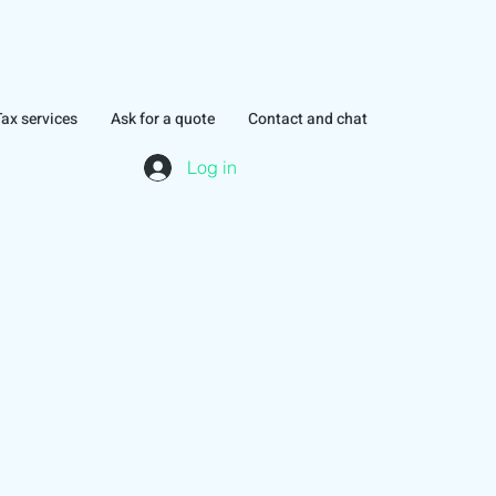
Tax services
Ask for a quote
Contact and chat
Log in