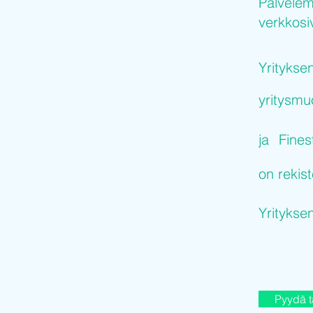
Palvelem
verkkosiv
Yritykse
yritysm
ja
Fines
on rekist
Yritykse
Pyydä t