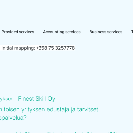
Provided services
Accounting services
Business services
 initial mapping:
+358 75 3257778
Finest Skill Oy
ityksen
n toisen yrityksen edustaja ja tarvitset
topalvelua?