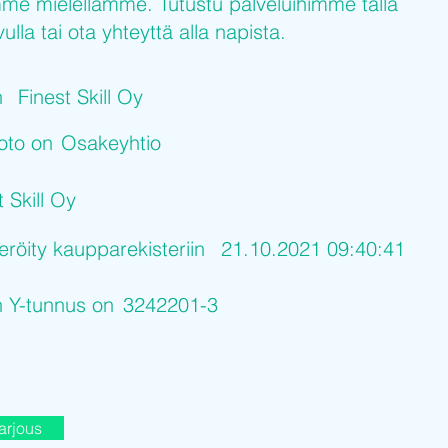
me mielellämme. Tutustu palveluihimme tällä
ulla tai ota yhteyttä alla napista.
n
Finest Skill Oy
uoto on
Osakeyhtio
t Skill Oy
eröity kaupparekisteriin
21.10.2021 09:40:41
n Y-tunnus on
3242201-3
arjous