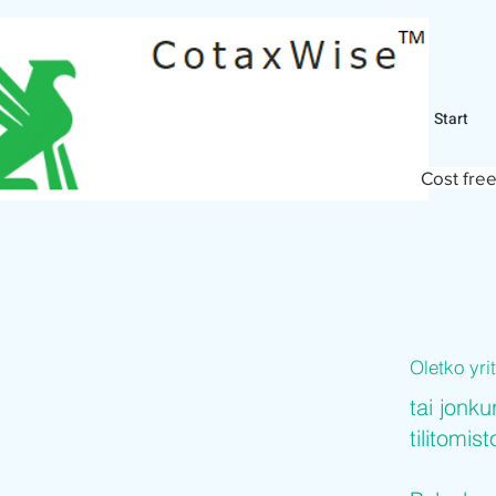
Start
Cost free
Oletko yr
tai jonku
tilitomis