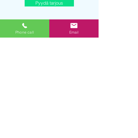
Pyydä tarjous
Phone call
Email