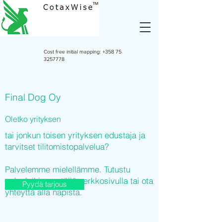
Cost free initial mapping:
+358 75
3257778
Final Dog Oy
Oletko yrityksen
tai jonkun toisen yrityksen edustaja ja
tarvitset tilitomistopalvelua?
Palvelemme mielellämme. Tutustu
palveluihimme tällä verkkosivulla tai ota
Pyydä tarjous
yhteyttä alla napista.