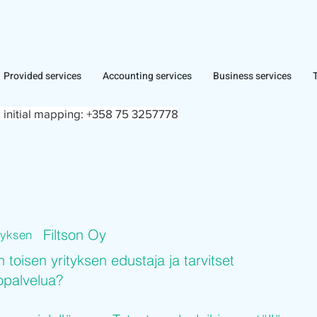
Provided services
Accounting services
Business services
 initial mapping:
+358 75 3257778
Filtson Oy
ityksen
n toisen yrityksen edustaja ja tarvitset
topalvelua?