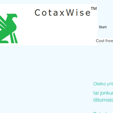
Start
Cost free
Oletko yr
tai jonku
tilitomis