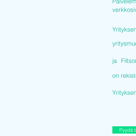
Palvelem
verkkosiv
Yritykse
yritysm
ja
Filts
on rekist
Yritykse
Pyydä t