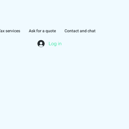
Tax services
Ask for a quote
Contact and chat
Log in