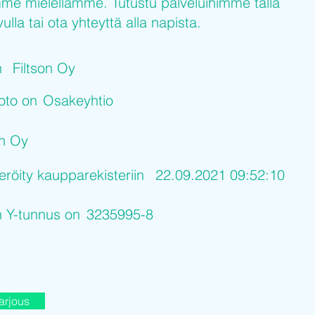
me mielellämme. Tutustu palveluihimme tällä
ulla tai ota yhteyttä alla napista.
n
Filtson Oy
uoto on
Osakeyhtio
on Oy
eröity kaupparekisteriin
22.09.2021 09:52:10
n Y-tunnus on
3235995-8
arjous