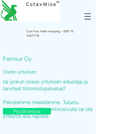
Cost free initial mapping:
+358 75
3257778
Famour Oy
Oletko yrityksen
tai jonkun toisen yrityksen edustaja ja
tarvitset tilitomistopalvelua?
Palvelemme mielellämme. Tutustu
palveluihimme tällä verkkosivulla tai ota
Pyydä tarjous
yhteyttä alla napista.