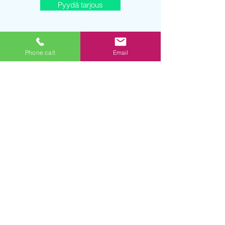
Pyydä tarjous
Phone call
Email