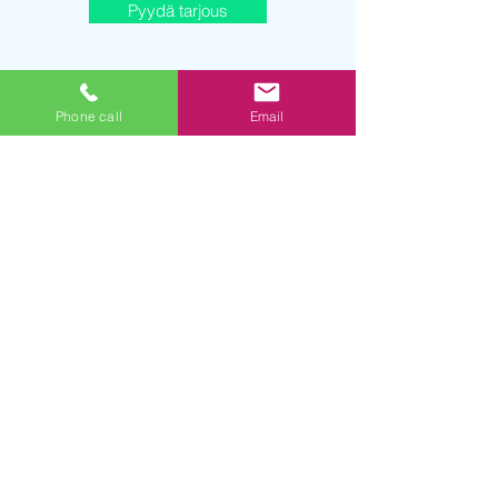
Pyydä tarjous
Phone call
Email