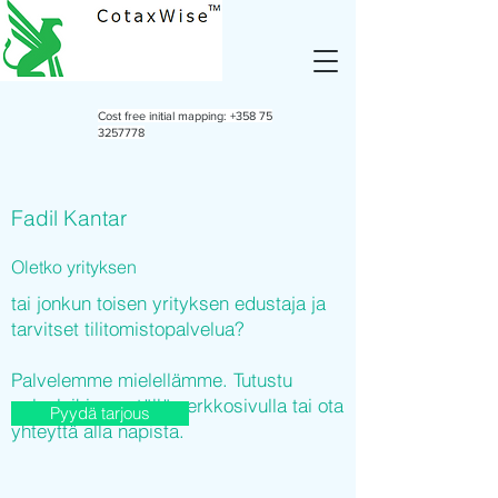
Cost free initial mapping:
+358 75
3257778
Fadil Kantar
Oletko yrityksen
tai jonkun toisen yrityksen edustaja ja
tarvitset tilitomistopalvelua?
Palvelemme mielellämme. Tutustu
palveluihimme tällä verkkosivulla tai ota
Pyydä tarjous
yhteyttä alla napista.