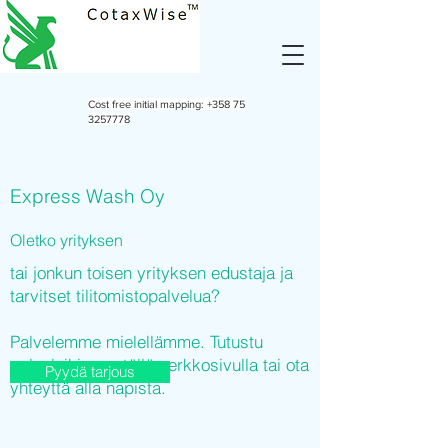
Cost free initial mapping:
+358 75
3257778
Express Wash Oy
Oletko yrityksen
tai jonkun toisen yrityksen edustaja ja
tarvitset tilitomistopalvelua?
Palvelemme mielellämme. Tutustu
palveluihimme tällä verkkosivulla tai ota
Pyydä tarjous
yhteyttä alla napista.