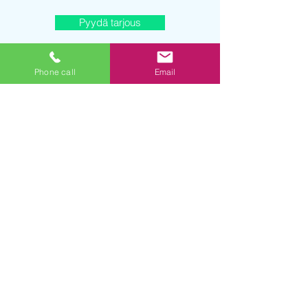
Pyydä tarjous
Phone call
Email