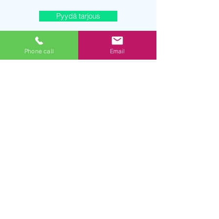
Pyydä tarjous
Phone call
Email