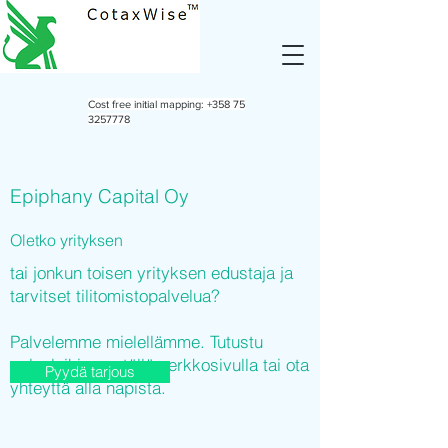
Cost free initial mapping:
+358 75
3257778
Epiphany Capital Oy
Oletko yrityksen
tai jonkun toisen yrityksen edustaja ja
tarvitset tilitomistopalvelua?
Palvelemme mielellämme. Tutustu
palveluihimme tällä verkkosivulla tai ota
Pyydä tarjous
yhteyttä alla napista.