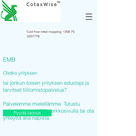
Cost free initial mapping:
+358 75
3257778
EMB
Oletko yrityksen
tai jonkun toisen yrityksen edustaja ja
tarvitset tilitomistopalvelua?
Palvelemme mielellämme. Tutustu
palveluihimme tällä verkkosivulla tai ota
Pyydä tarjous
yhteyttä alla napista.