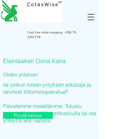
Cost free initial mapping:
+358 75
3257778
Elainlaakari Oona Kaira
Oletko yrityksen
tai jonkun toisen yrityksen edustaja ja
tarvitset tilitomistopalvelua?
Palvelemme mielellämme. Tutustu
palveluihimme tällä verkkosivulla tai ota
Pyydä tarjous
yhteyttä alla napista.