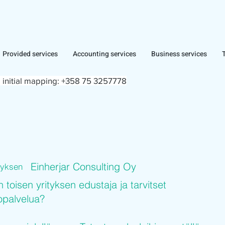
Provided services
Accounting services
Business services
 initial mapping:
+358 75 3257778
Einherjar Consulting Oy
ityksen
n toisen yrityksen edustaja ja tarvitset
topalvelua?