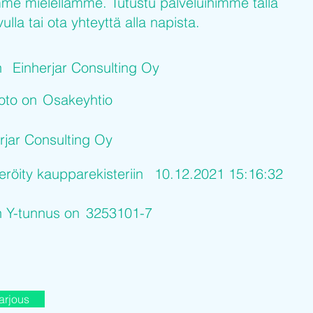
me mielellämme. Tutustu palveluihimme tällä
ulla tai ota yhteyttä alla napista.
n
Einherjar Consulting Oy
uoto on
Osakeyhtio
rjar Consulting Oy
eröity kaupparekisteriin
10.12.2021 15:16:32
n Y-tunnus on
3253101-7
arjous