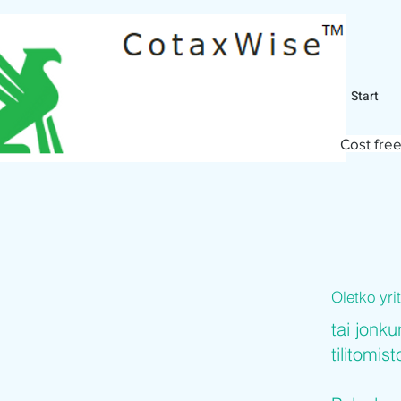
Start
Cost free
Oletko yr
tai jonku
tilitomis