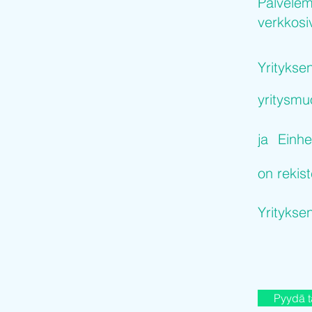
Palvelem
verkkosiv
Yritykse
yritysm
ja
Einhe
on rekist
Yritykse
Pyydä t