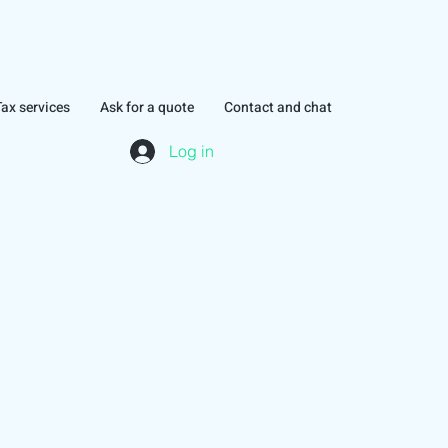
Tax services
Ask for a quote
Contact and chat
Log in