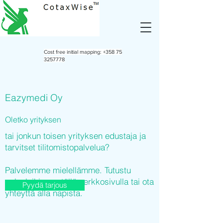
Cost free initial mapping:
+358 75
3257778
Eazymedi Oy
Oletko yrityksen
tai jonkun toisen yrityksen edustaja ja
tarvitset tilitomistopalvelua?
Palvelemme mielellämme. Tutustu
palveluihimme tällä verkkosivulla tai ota
Pyydä tarjous
yhteyttä alla napista.