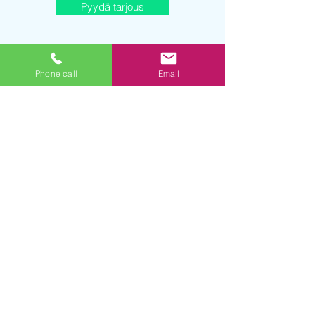
Pyydä tarjous
Phone call
Email