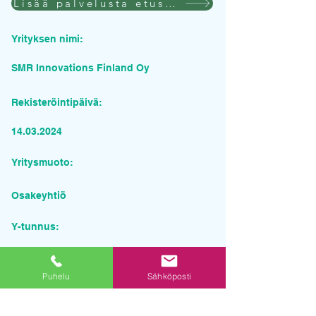
Lisää palvelusta etusivulla
Yrityksen nimi:
SMR Innovations Finland Oy
Rekisteröintipäivä:
14.03.2024
Yritysmuoto:
Osakeyhtiö
Y-tunnus:
3420392-2
Puhelu
Sähköposti
Pyydä tarjous palvelusta
Yrityksen nimi