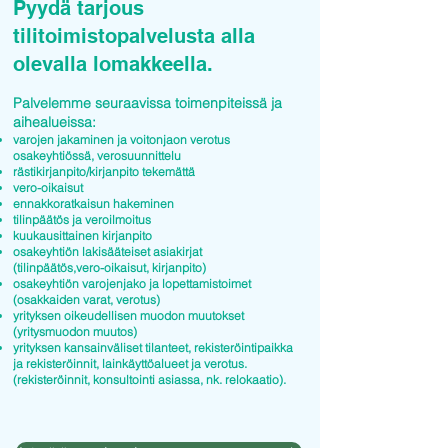
Pyydä tarjous
tilitoimistopalvelusta alla
olevalla lomakkeella.
Palvelemme seuraavissa toimenpiteissä ja
aihealueissa:
varojen jakaminen ja voitonjaon verotus
osakeyhtiössä, verosuunnittelu
rästikirjanpito/kirjanpito tekemättä
vero-oikaisut
ennakkoratkaisun hakeminen
tilinpäätös ja veroilmoitus
kuukausittainen kirjanpito
osakeyhtiön lakisääteiset asiakirjat
(tilinpäätös,vero-oikaisut, kirjanpito)
osakeyhtiön varojenjako ja lopettamistoimet
(osakkaiden varat, verotus)
yrityksen oikeudellisen muodon muutokset
(yritysmuodon muutos)
yrityksen kansainväliset tilanteet, rekisteröintipaikka
ja rekisteröinnit, lainkäyttöalueet ja verotus.
(rekisteröinnit, konsultointi asiassa, nk. relokaatio).