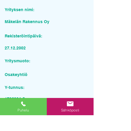
Yrityksen nimi:
Mäkelän Rakennus Oy
Rekisteröintipäivä:
27.12.2002
Yritysmuoto:
Osakeyhtiö
Y-tunnus:
1796904-5
Puhelu
Sähköposti
Pyydä tarjous palvelusta
Yrityksen nimi