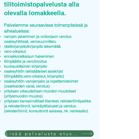
tilitoimistopalvelusta alla
olevalla lomakkeella.
Palvelemme seuraavissa toimenpiteissä ja
aihealueissa:
varojen jakaminen ja voitonjaon verotus
osakeyhtiössä, verosuunnittelu
rästikirjanpito/kirjanpito tekemättä
vero-oikaisut
ennakkoratkaisun hakeminen
tilinpäätös ja veroilmoitus
kuukausittainen kirjanpito
osakeyhtiön lakisääteiset asiakirjat
(tilinpäätös,vero-oikaisut, kirjanpito)
osakeyhtiön varojenjako ja lopettamistoimet
(osakkaiden varat, verotus)
yrityksen oikeudellisen muodon muutokset
(yritysmuodon muutos)
yrityksen kansainväliset tilanteet, rekisteröintipaikka
ja rekisteröinnit, lainkäyttöalueet ja verotus.
(rekisteröinnit, konsultointi asiassa, nk. relokaatio).
Lisää palvelusta etusivulla