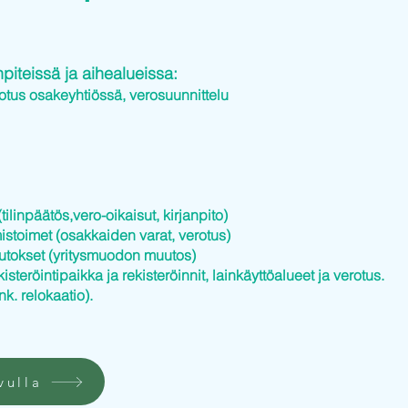
iteissä ja aihealueissa:
otus osakeyhtiössä, verosuunnittelu
tilinpäätös,vero-oikaisut, kirjanpito)
istoimet (osakkaiden varat, verotus)
utokset (yritysmuodon muutos)
kisteröintipaikka ja rekisteröinnit, lainkäyttöalueet ja verotus.
nk. relokaatio).
vulla