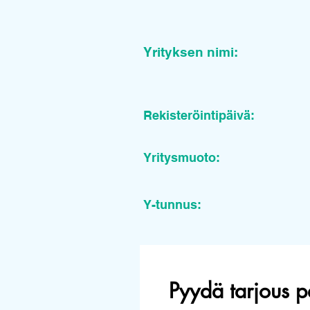
Yrityksen nimi:
Rekisteröintipäivä:
Yritysmuoto:
Y-tunnus:
Pyydä tarjous p