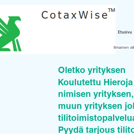
Etusivu
Ilmainen a
Oletko yrityksen
Koulutettu Hieroja
nimisen yrityksen, 
muun yrityksen joh
tilitoimistopalvel
Pyydä tarjous tilit