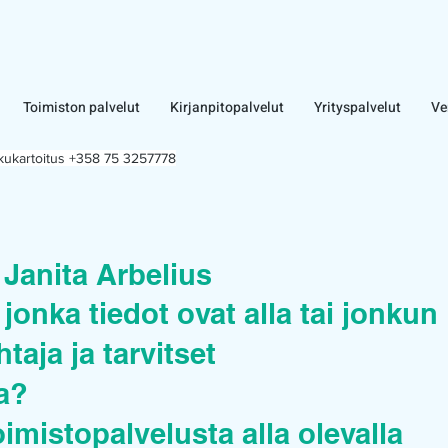
Toimiston palvelut
Kirjanpitopalvelut
Yrityspalvelut
Ve
lkukartoitus +358 75 3257778
 Janita Arbelius
jonka tiedot ovat alla tai jonkun
taja ja tarvitset
ua?
oimistopalvelusta alla olevalla