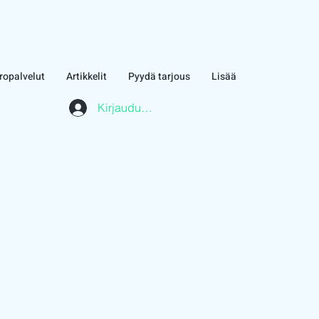
ropalvelut
Artikkelit
Pyydä tarjous
Lisää
Kirjaudu asiakasalueelle