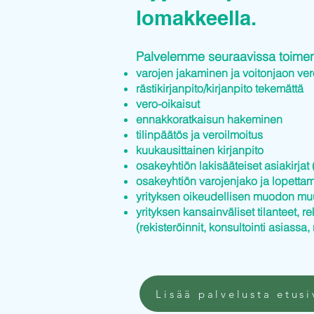
lomakkeella.
Palvelemme seuraavissa toimenp
varojen jakaminen ja voitonjaon ver
rästikirjanpito/kirjanpito tekemättä
vero-oikaisut
ennakkoratkaisun hakeminen
tilinpäätös ja veroilmoitus
kuukausittainen kirjanpito
osakeyhtiön lakisääteiset asiakirjat (
osakeyhtiön varojenjako ja lopettam
yrityksen oikeudellisen muodon mu
yrityksen kansainväliset tilanteet, re
(rekisteröinnit, konsultointi asiassa, 
Lisää palvelusta etusi