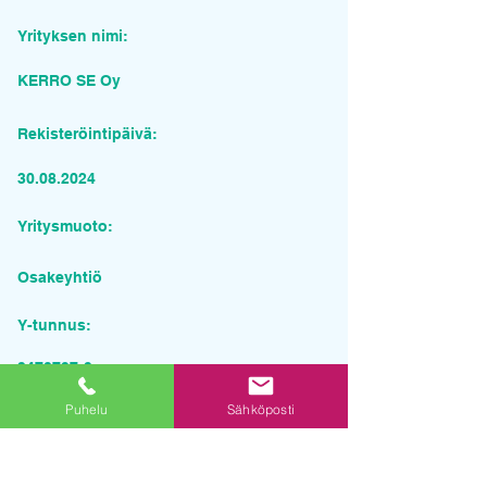
Yrityksen nimi:
KERRO SE Oy
Rekisteröintipäivä:
30.08.2024
Yritysmuoto:
Osakeyhtiö
Y-tunnus:
3470797-9
Puhelu
Sähköposti
Pyydä tarjous palvelusta
Yrityksen nimi