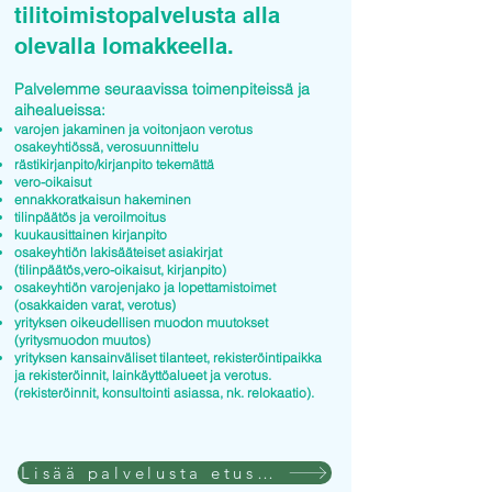
tilitoimistopalvelusta alla
olevalla lomakkeella.
Palvelemme seuraavissa toimenpiteissä ja
aihealueissa:
varojen jakaminen ja voitonjaon verotus
osakeyhtiössä, verosuunnittelu
rästikirjanpito/kirjanpito tekemättä
vero-oikaisut
ennakkoratkaisun hakeminen
tilinpäätös ja veroilmoitus
kuukausittainen kirjanpito
osakeyhtiön lakisääteiset asiakirjat
(tilinpäätös,vero-oikaisut, kirjanpito)
osakeyhtiön varojenjako ja lopettamistoimet
(osakkaiden varat, verotus)
yrityksen oikeudellisen muodon muutokset
(yritysmuodon muutos)
yrityksen kansainväliset tilanteet, rekisteröintipaikka
ja rekisteröinnit, lainkäyttöalueet ja verotus.
(rekisteröinnit, konsultointi asiassa, nk. relokaatio).
Lisää palvelusta etusivulla