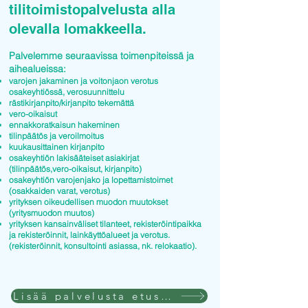
tilitoimistopalvelusta alla
olevalla lomakkeella.
Palvelemme seuraavissa toimenpiteissä ja
aihealueissa:
varojen jakaminen ja voitonjaon verotus
osakeyhtiössä, verosuunnittelu
rästikirjanpito/kirjanpito tekemättä
vero-oikaisut
ennakkoratkaisun hakeminen
tilinpäätös ja veroilmoitus
kuukausittainen kirjanpito
osakeyhtiön lakisääteiset asiakirjat
(tilinpäätös,vero-oikaisut, kirjanpito)
osakeyhtiön varojenjako ja lopettamistoimet
(osakkaiden varat, verotus)
yrityksen oikeudellisen muodon muutokset
(yritysmuodon muutos)
yrityksen kansainväliset tilanteet, rekisteröintipaikka
ja rekisteröinnit, lainkäyttöalueet ja verotus.
(rekisteröinnit, konsultointi asiassa, nk. relokaatio).
Lisää palvelusta etusivulla