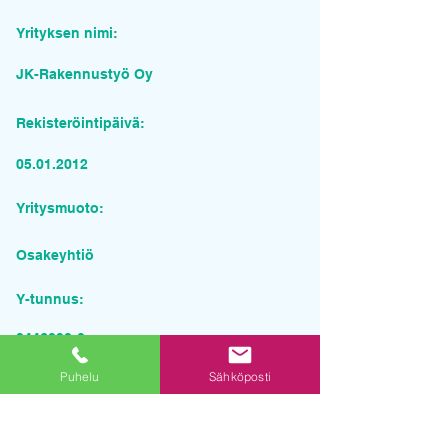
Yrityksen nimi:
JK-Rakennustyö Oy
Rekisteröintipäivä:
05.01.2012
Yritysmuoto:
Osakeyhtiö
Y-tunnus:
2446890-0
Puhelu
Sähköposti
Pyydä tarjous palvelusta
Yrityksen nimi