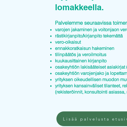
lomakkeella.
Palvelemme seuraavissa toimenp
varojen jakaminen ja voitonjaon ver
rästikirjanpito/kirjanpito tekemättä
vero-oikaisut
ennakkoratkaisun hakeminen
tilinpäätös ja veroilmoitus
kuukausittainen kirjanpito
osakeyhtiön lakisääteiset asiakirjat (
osakeyhtiön varojenjako ja lopettam
yrityksen oikeudellisen muodon mu
yrityksen kansainväliset tilanteet, re
(rekisteröinnit, konsultointi asiassa, 
Lisää palvelusta etusi