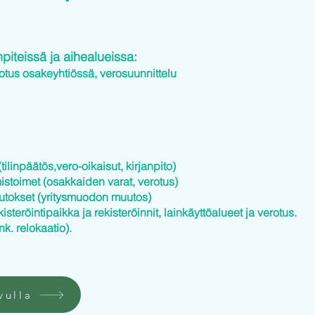
iteissä ja aihealueissa:
otus osakeyhtiössä, verosuunnittelu
tilinpäätös,vero-oikaisut, kirjanpito)
istoimet (osakkaiden varat, verotus)
utokset (yritysmuodon muutos)
kisteröintipaikka ja rekisteröinnit, lainkäyttöalueet ja verotus.
nk. relokaatio).
vulla