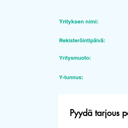
Yrityksen nimi:
Rekisteröintipäivä:
Yritysmuoto:
Y-tunnus:
Pyydä tarjous p