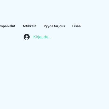
ropalvelut
Artikkelit
Pyydä tarjous
Lisää
Kirjaudu asiakasalueelle