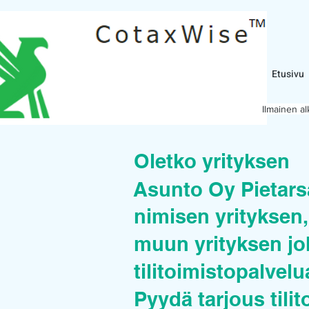
Etusivu
Ilmainen a
Oletko yrityksen
Asunto Oy Pietars
nimisen yrityksen, 
muun yrityksen joh
tilitoimistopalvel
Pyydä tarjous tilit