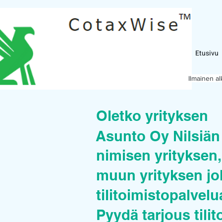
Etusivu
Ilmainen a
Oletko yrityksen
Asunto Oy Nilsiän
nimisen yrityksen, 
muun yrityksen joh
tilitoimistopalvel
Pyydä tarjous tilit