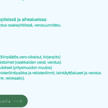
iteissä ja aihealueissa:
otus osakeyhtiössä, verosuunnittelu
tilinpäätös,vero-oikaisut, kirjanpito)
istoimet (osakkaiden varat, verotus)
utokset (yritysmuodon muutos)
kisteröintipaikka ja rekisteröinnit, lainkäyttöalueet ja verotus.
nk. relokaatio).
vulla