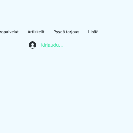
ropalvelut
Artikkelit
Pyydä tarjous
Lisää
Kirjaudu asiakasalueelle