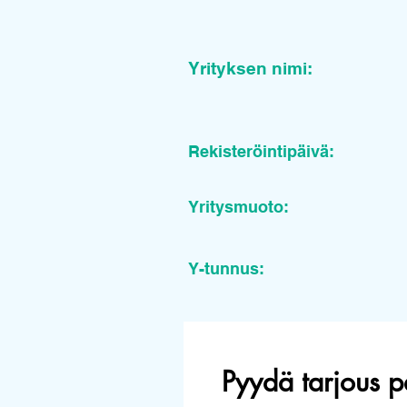
Yrityksen nimi:
Rekisteröintipäivä:
Yritysmuoto:
Y-tunnus:
Pyydä tarjous p