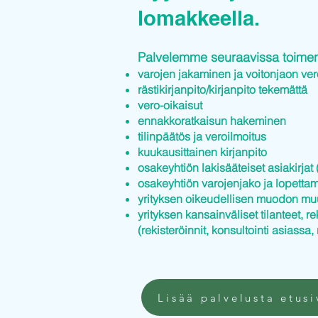
lomakkeella.
Palvelemme seuraavissa toimenp
varojen jakaminen ja voitonjaon ver
rästikirjanpito/kirjanpito tekemättä
vero-oikaisut
ennakkoratkaisun hakeminen
tilinpäätös ja veroilmoitus
kuukausittainen kirjanpito
osakeyhtiön lakisääteiset asiakirjat (
osakeyhtiön varojenjako ja lopettam
yrityksen oikeudellisen muodon mu
yrityksen kansainväliset tilanteet, re
(rekisteröinnit, konsultointi asiassa, 
Lisää palvelusta etusi