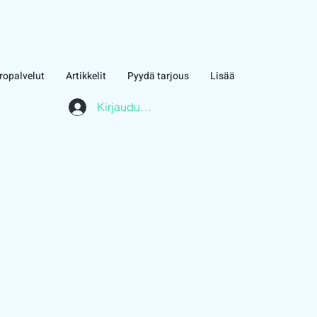
ropalvelut
Artikkelit
Pyydä tarjous
Lisää
Kirjaudu asiakasalueelle