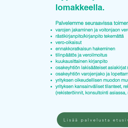
lomakkeella.
Palvelemme seuraavissa toimenp
varojen jakaminen ja voitonjaon ver
rästikirjanpito/kirjanpito tekemättä
vero-oikaisut
ennakkoratkaisun hakeminen
tilinpäätös ja veroilmoitus
kuukausittainen kirjanpito
osakeyhtiön lakisääteiset asiakirjat (
osakeyhtiön varojenjako ja lopettam
yrityksen oikeudellisen muodon mu
yrityksen kansainväliset tilanteet, re
(rekisteröinnit, konsultointi asiassa, 
Lisää palvelusta etusi