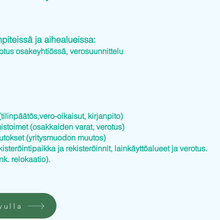
iteissä ja aihealueissa:
otus osakeyhtiössä, verosuunnittelu
tilinpäätös,vero-oikaisut, kirjanpito)
istoimet (osakkaiden varat, verotus)
utokset (yritysmuodon muutos)
kisteröintipaikka ja rekisteröinnit, lainkäyttöalueet ja verotus.
nk. relokaatio).
vulla