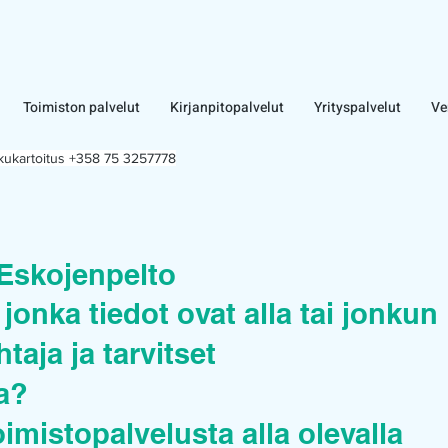
Toimiston palvelut
Kirjanpitopalvelut
Yrityspalvelut
Ve
lkukartoitus +358 75 3257778
Eskojenpelto
jonka tiedot ovat alla tai jonkun
taja ja tarvitset
ua?
oimistopalvelusta alla olevalla