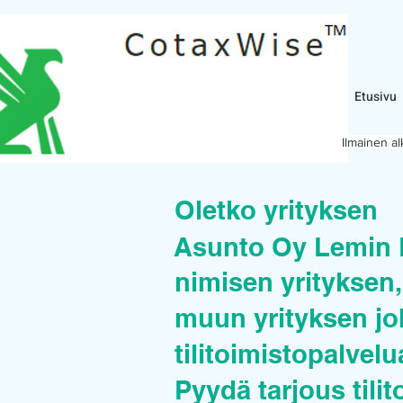
Etusivu
Ilmainen a
Oletko yrityksen
Asunto Oy Lemin 
nimisen yrityksen, 
muun yrityksen joh
tilitoimistopalvel
Pyydä tarjous tilit