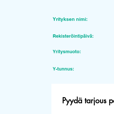
Yrityksen nimi:
Rekisteröintipäivä:
Yritysmuoto:
Y-tunnus:
Pyydä tarjous p