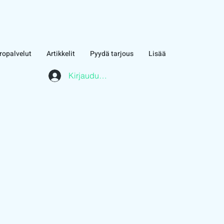
ropalvelut
Artikkelit
Pyydä tarjous
Lisää
Kirjaudu asiakasalueelle