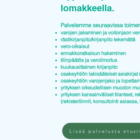
lomakkeella.
Palvelemme seuraavissa toimenp
varojen jakaminen ja voitonjaon ver
rästikirjanpito/kirjanpito tekemättä
vero-oikaisut
ennakkoratkaisun hakeminen
tilinpäätös ja veroilmoitus
kuukausittainen kirjanpito
osakeyhtiön lakisääteiset asiakirjat (
osakeyhtiön varojenjako ja lopettam
yrityksen oikeudellisen muodon mu
yrityksen kansainväliset tilanteet, re
(rekisteröinnit, konsultointi asiassa, 
Lisää palvelusta etusi