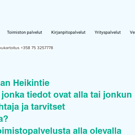
Toimiston palvelut
Kirjanpitopalvelut
Yrityspalvelut
Ve
lkukartoitus +358 75 3257778
an Heikintie
jonka tiedot ovat alla tai jonkun
taja ja tarvitset
ua?
oimistopalvelusta alla olevalla