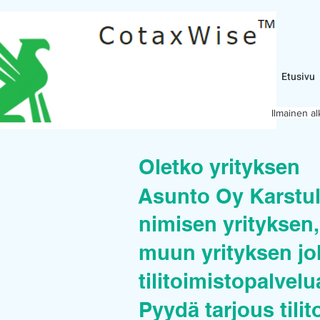
Etusivu
Ilmainen a
Oletko yrityksen
Asunto Oy Karstul
nimisen yrityksen, 
muun yrityksen joh
tilitoimistopalvel
Pyydä tarjous tilit