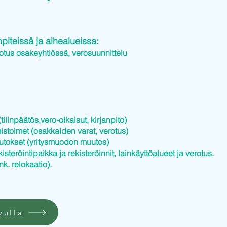
iteissä ja aihealueissa:
otus osakeyhtiössä, verosuunnittelu
tilinpäätös,vero-oikaisut, kirjanpito)
istoimet (osakkaiden varat, verotus)
utokset (yritysmuodon muutos)
kisteröintipaikka ja rekisteröinnit, lainkäyttöalueet ja verotus.
nk. relokaatio).
vulla