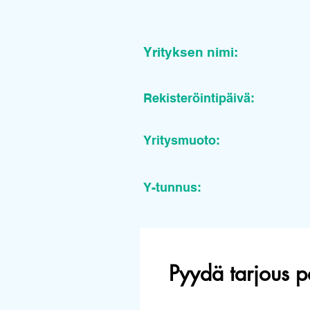
Yrityksen nimi:
Rekisteröintipäivä:
Yritysmuoto:
Y-tunnus:
Pyydä tarjous p