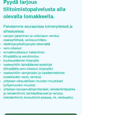
Pyydä tarjous
tilitoimistopalvelusta alla
olevalla lomakkeella.
Palvelemme seuraavissa toimenpiteissä ja
aihealueissa:
varojen jakaminen ja voitonjaon verotus
osakeyhtiössä, verosuunnittelu
rästikirjanpito/kirjanpito tekemättä
vero-oikaisut
ennakkoratkaisun hakeminen
tilinpäätös ja veroilmoitus
kuukausittainen kirjanpito
osakeyhtiön lakisääteiset asiakirjat
(tilinpäätös,vero-oikaisut, kirjanpito)
osakeyhtiön varojenjako ja lopettamistoimet
(osakkaiden varat, verotus)
yrityksen oikeudellisen muodon muutokset
(yritysmuodon muutos)
yrityksen kansainväliset tilanteet, rekisteröintipaikka
ja rekisteröinnit, lainkäyttöalueet ja verotus.
(rekisteröinnit, konsultointi asiassa, nk. relokaatio).