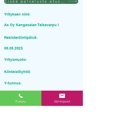
Lisää palvelusta etusivulla
Yrityksen nimi:
As Oy Kangasalan Taikavarpu I
Rekisteröintipäivä:
05.05.2023
Yritysmuoto:
Kiinteistöyhtiö
Y-tunnus:
3359306-8
Puhelu
Sähköposti
Pyydä tarjous palvelusta
Yrityksen nimi