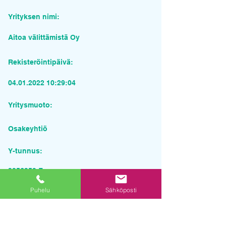
Yrityksen nimi:
Aitoa välittämistä Oy
Rekisteröintipäivä:
04.01.2022 10
:29:04
Yritysmuoto:
Osakeyhtiö
Y-tunnus:
3256353-7
Puhelu
Sähköposti
Pyydä tarjous palvelusta
Yrityksen nimi