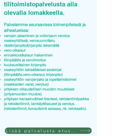
tilitoimistopalvelusta alla
olevalla lomakkeella.
Palvelemme seuraavissa toimenpiteissä ja
aihealueissa:
varojen jakaminen ja voitonjaon verotus
osakeyhtiössä, verosuunnittelu
rästikirjanpito/kirjanpito tekemättä
vero-oikaisut
ennakkoratkaisun hakeminen
tilinpäätös ja veroilmoitus
kuukausittainen kirjanpito
osakeyhtiön lakisääteiset asiakirjat
(tilinpäätös,vero-oikaisut, kirjanpito)
osakeyhtiön varojenjako ja lopettamistoimet
(osakkaiden varat, verotus)
yrityksen oikeudellisen muodon muutokset
(yritysmuodon muutos)
yrityksen kansainväliset tilanteet, rekisteröintipaikka
ja rekisteröinnit, lainkäyttöalueet ja verotus.
(rekisteröinnit, konsultointi asiassa, nk. relokaatio).
Lisää palvelusta etusivulla