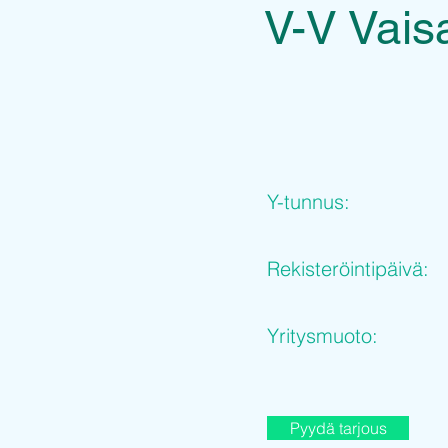
V-V Vai
Y-tunnus:
Rekisteröintipäivä:
Yritysmuoto:
Pyydä tarjous