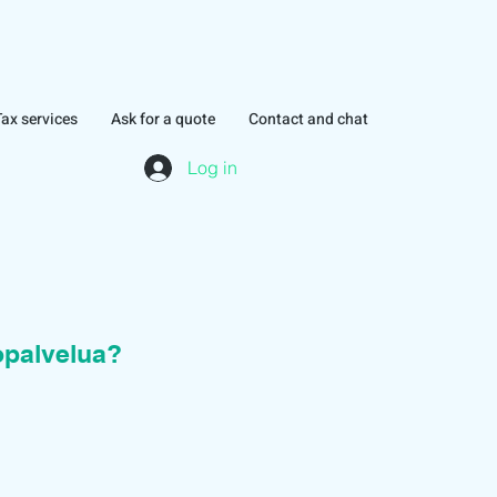
Tax services
Ask for a quote
Contact and chat
Log in
topalvelua?