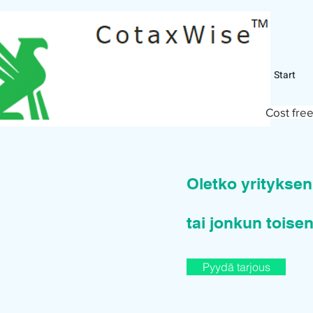
Start
Cost free
Oletko yritykse
tai jonkun toisen
Pyydä tarjous