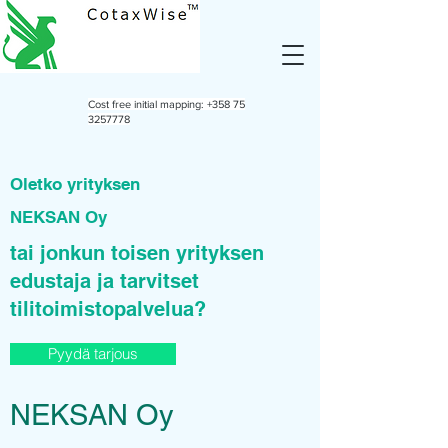
Cost free initial mapping:
+358 75
3257778
Oletko yrityksen
NEKSAN Oy
tai jonkun toisen yrityksen
edustaja ja tarvitset
tilitoimistopalvelua?
Pyydä tarjous
NEKSAN Oy