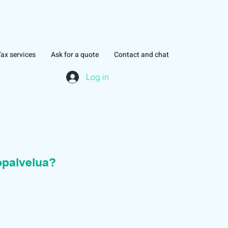
Tax services
Ask for a quote
Contact and chat
Log in
topalvelua?