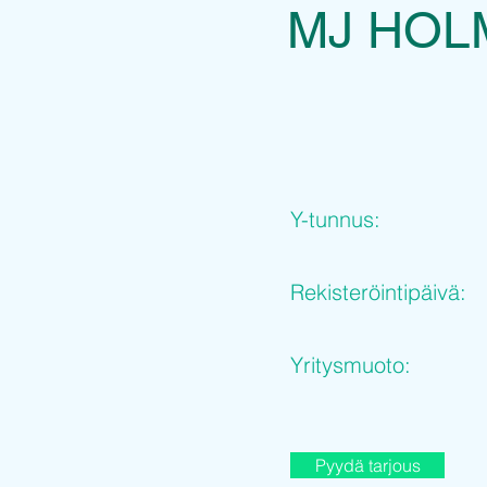
MJ HOL
Y-tunnus:
Rekisteröintipäivä:
Yritysmuoto:
Pyydä tarjous