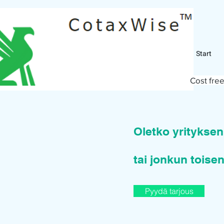
Start
Cost free
Oletko yritykse
tai jonkun toisen
Pyydä tarjous