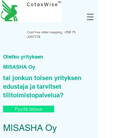
Cost free initial mapping:
+358 75
3257778
Oletko yrityksen
MISASHA Oy
tai jonkun toisen yrityksen
edustaja ja tarvitset
tilitoimistopalvelua?
Pyydä tarjous
MISASHA Oy