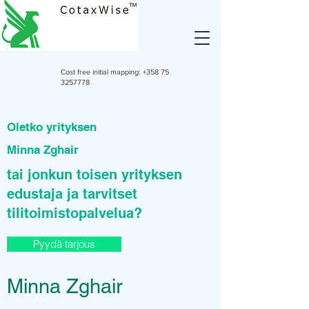
Cost free initial mapping:
+358 75
3257778
Oletko yrityksen
Minna Zghair
tai jonkun toisen yrityksen
edustaja ja tarvitset
tilitoimistopalvelua?
Pyydä tarjous
Minna Zghair