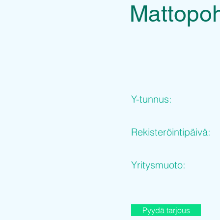
Mattopoh
Y-tunnus:
Rekisteröintipäivä:
Yritysmuoto:
Pyydä tarjous