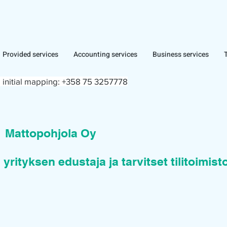
Provided services
Accounting services
Business services
 initial mapping:
+358 75 3257778
n
Mattopohjola Oy
 yrityksen edustaja ja tarvitset tilitoimis