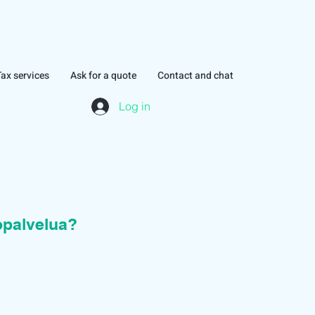
Tax services
Ask for a quote
Contact and chat
Log in
topalvelua?