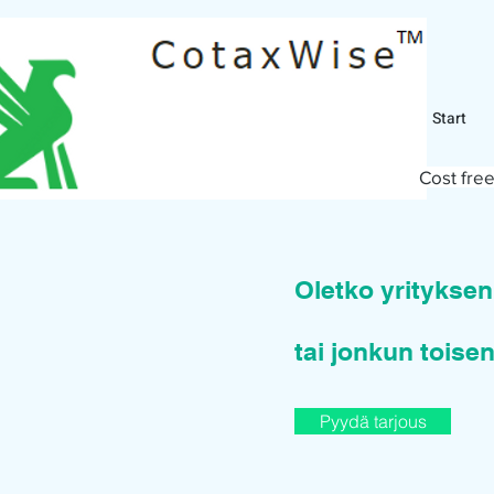
Start
Cost free
Oletko yritykse
tai jonkun toisen
Pyydä tarjous