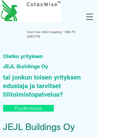
Cost free initial mapping:
+358 75
3257778
Oletko yrityksen
JEJL Buildings Oy
tai jonkun toisen yrityksen
edustaja ja tarvitset
tilitoimistopalvelua?
Pyydä tarjous
JEJL Buildings Oy