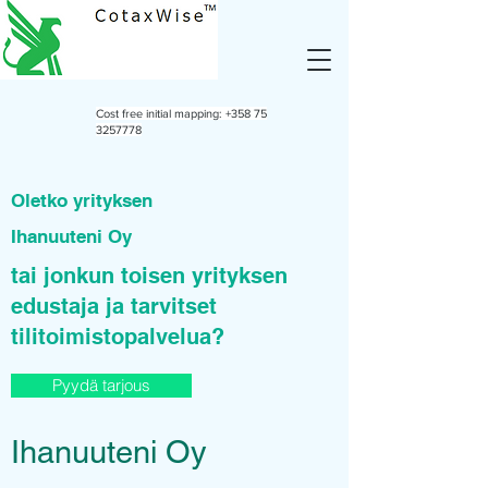
Cost free initial mapping:
+358 75
3257778
Oletko yrityksen
Ihanuuteni Oy
tai jonkun toisen yrityksen
edustaja ja tarvitset
tilitoimistopalvelua?
Pyydä tarjous
Ihanuuteni Oy