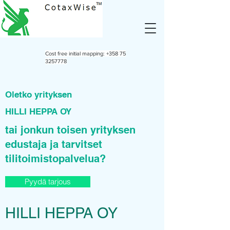
Cost free initial mapping:
+358 75
3257778
Oletko yrityksen
HILLI HEPPA OY
tai jonkun toisen yrityksen
edustaja ja tarvitset
tilitoimistopalvelua?
Pyydä tarjous
HILLI HEPPA OY