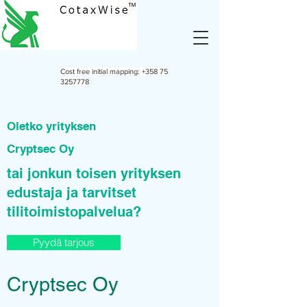
Cost free initial mapping:
+358 75
3257778
Oletko yrityksen
Cryptsec Oy
tai jonkun toisen yrityksen
edustaja ja tarvitset
tilitoimistopalvelua?
Pyydä tarjous
Cryptsec Oy