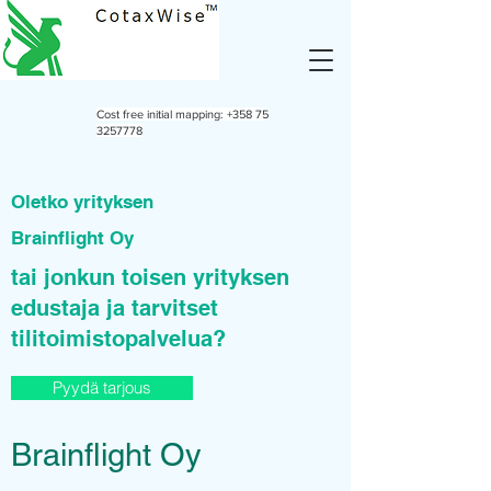
Cost free initial mapping:
+358 75
3257778
Oletko yrityksen
Brainflight Oy
tai jonkun toisen yrityksen
edustaja ja tarvitset
tilitoimistopalvelua?
Pyydä tarjous
Brainflight Oy