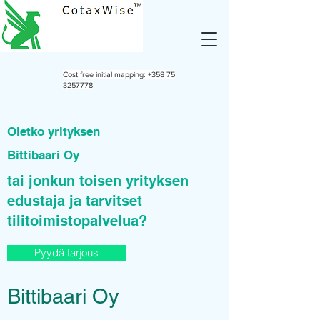
Cost free initial mapping:
+358 75
3257778
Oletko yrityksen
Bittibaari Oy
tai jonkun toisen yrityksen
edustaja ja tarvitset
tilitoimistopalvelua?
Pyydä tarjous
Bittibaari Oy