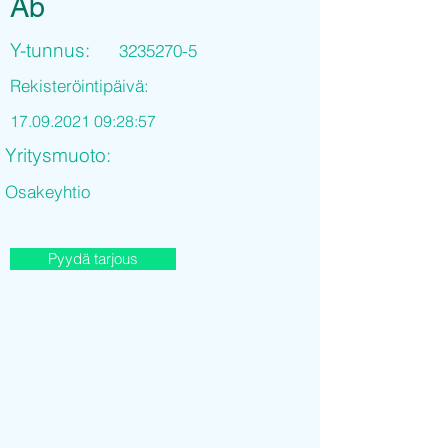
Ab
Y-tunnus:
3235270-5
Rekisteröintipäivä:
17.09.2021 09
:28:57
Yritysmuoto:
Osakeyhtio
Pyydä tarjous