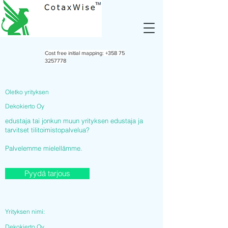
Cost free initial mapping:
+358 75
3257778
Oletko yrityksen
Dekokierto Oy
edustaja tai jonkun muun yrityksen edustaja ja
tarvitset tilitoimistopalvelua?
Palvelemme mielellämme.
Pyydä tarjous
Yrityksen nimi:
Dekokierto Oy