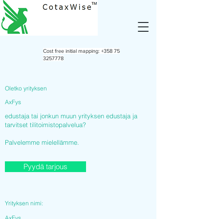
Cost free initial mapping:
+358 75
3257778
Oletko yrityksen
AxFys
edustaja tai jonkun muun yrityksen edustaja ja
tarvitset tilitoimistopalvelua?
Palvelemme mielellämme.
Pyydä tarjous
Yrityksen nimi:
AxFys