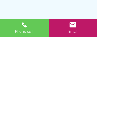
Phone call
Email
LVI-suunnittelu Aleksi Vanhala
LVI-suunnittelu Aleksi Vanhala