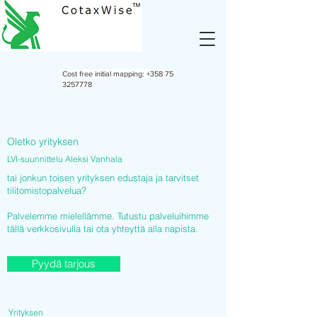
Cost free initial mapping:
+358 75
3257778
Oletko yrityksen
LVI-suunnittelu Aleksi Vanhala
tai jonkun toisen yrityksen edustaja ja tarvitset
tilitomistopalvelua?
Palvelemme mielellämme. Tutustu palveluihimme
tällä verkkosivulla tai ota yhteyttä alla napista.
Pyydä tarjous
Yrityksen