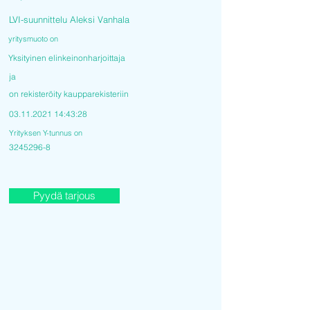
LVI-suunnittelu Aleksi Vanhala
yritysmuoto on
Yksityinen elinkeinonharjoittaja
ja
on rekisteröity kaupparekisteriin
03.11.2021 14
:43:28
Yrityksen Y-tunnus on
3245296-8
Pyydä tarjous