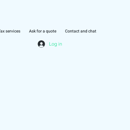
Tax services
Ask for a quote
Contact and chat
Log in