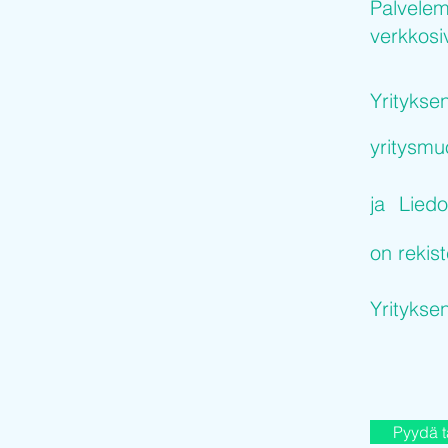
Palvelem
verkkosiv
Yritykse
yritysm
ja
Liedo
on rekist
Yritykse
Pyydä t