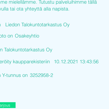
me mielellämme. Tutustu palveluihimme tällä
ulla tai ota yhteyttä alla napista.
n
Liedon Talokuntotarkastus Oy
uoto on
Osakeyhtio
n Talokuntotarkastus Oy
eröity kaupparekisteriin
10.12.2021 13:43:56
n Y-tunnus on
3252958-2
arjous