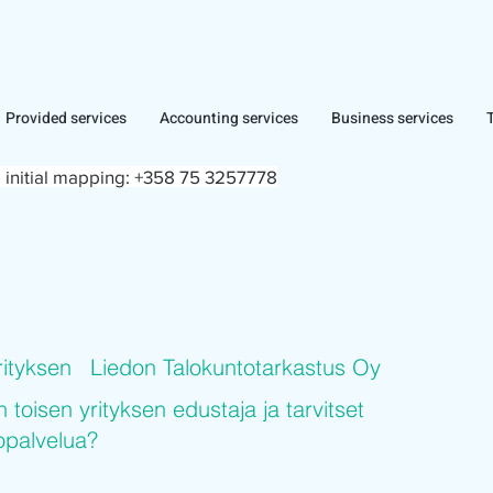
Provided services
Accounting services
Business services
 initial mapping:
+358 75 3257778
rityksen
Liedon Talokuntotarkastus Oy
n toisen yrityksen edustaja ja tarvitset
topalvelua?