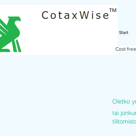
Start
Cost free
Oletko y
tai jonku
tilitomis