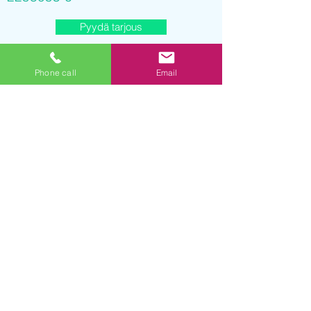
Pyydä tarjous
Phone call
Email