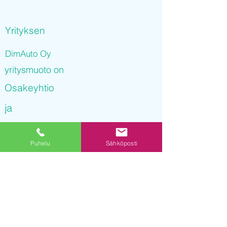
Yrityksen
DimAuto Oy
yritysmuoto on
Osakeyhtio
ja
DimAuto Oy
Puhelu
Sähköposti
on rekisteröity kaupparekisteriin
16.11.2021 11
:35:08
Yrityksen Y-tunnus on
3247013-8