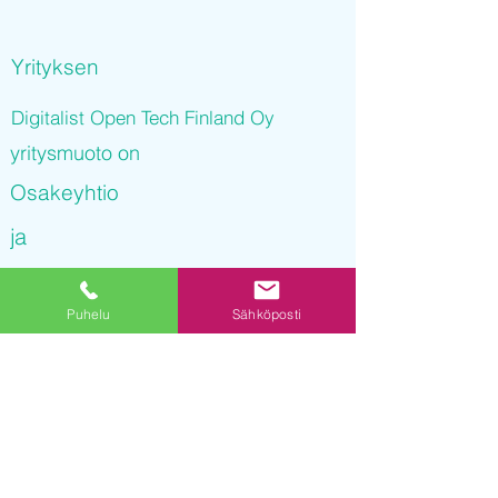
Yrityksen
Digitalist Open Tech Finland Oy
yritysmuoto on
Osakeyhtio
ja
Digitalist Open Tech Finland Oy
Puhelu
Sähköposti
on rekisteröity kaupparekisteriin
22.11.2021 14
:36:33
Yrityksen Y-tunnus on
3246952-4