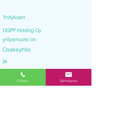
Yrityksen
DGPP Holding Oy
yritysmuoto on
Osakeyhtio
ja
DGPP Holding Oy
Puhelu
Sähköposti
on rekisteröity kaupparekisteriin
08.10.2021 14
:38:28
Yrityksen Y-tunnus on
3240488-6