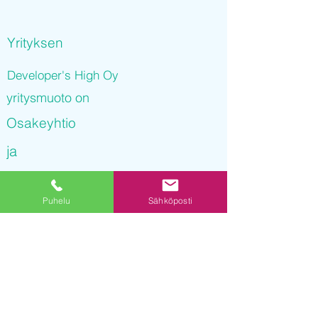
Yrityksen
Developer's High Oy
yritysmuoto on
Osakeyhtio
ja
Developer's High Oy
Puhelu
Sähköposti
on rekisteröity kaupparekisteriin
16.09.2021 09
:41:11
Yrityksen Y-tunnus on
3235092-9