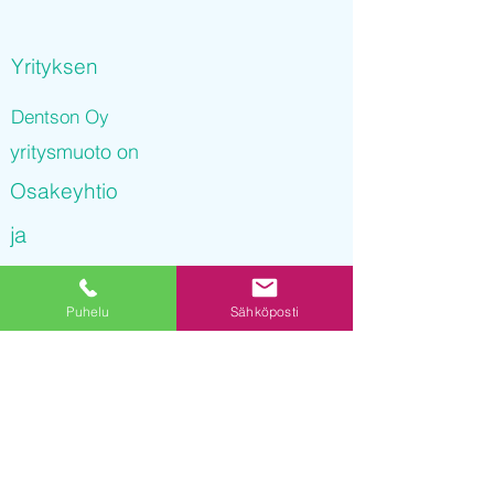
Yrityksen
Dentson Oy
yritysmuoto on
Osakeyhtio
ja
Dentson Oy
Puhelu
Sähköposti
on rekisteröity kaupparekisteriin
28.09.2021 09
:09:36
Yrityksen Y-tunnus on
3236453-8