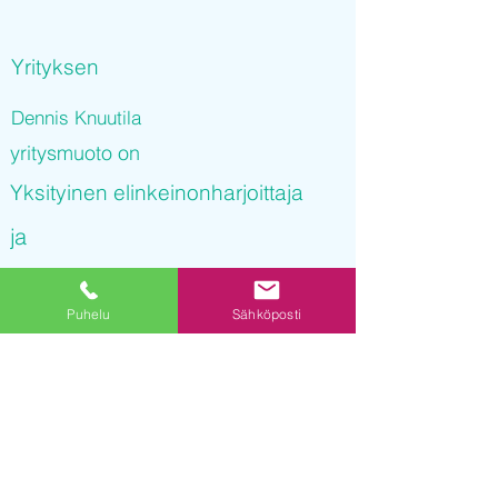
Yrityksen
Dennis Knuutila
yritysmuoto on
Yksityinen elinkeinonharjoittaja
ja
Dennis Knuutila
Puhelu
Sähköposti
on rekisteröity kaupparekisteriin
01.10.2021 15
:06:19
Yrityksen Y-tunnus on
3239423-5