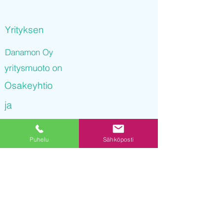
Yrityksen
Danamon Oy
yritysmuoto on
Osakeyhtio
ja
Danamon Oy
Puhelu
Sähköposti
on rekisteröity kaupparekisteriin
08.12.2021 14
:16:21
Yrityksen Y-tunnus on
3252527-4