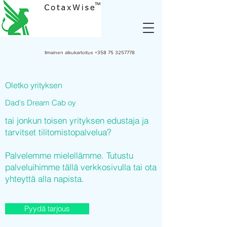
Ilmainen alkukartoitus
+358 75 3257778
Oletko yrityksen
Dad's Dream Cab oy
tai jonkun toisen yrityksen edustaja ja
tarvitset tilitomistopalvelua?
Palvelemme mielellämme. Tutustu
palveluihimme tällä verkkosivulla tai ota
yhteyttä alla napista.
Pyydä tarjous