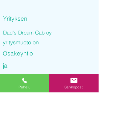
Yrityksen
Dad's Dream Cab oy
yritysmuoto on
Osakeyhtio
ja
Dad's Dream Cab oy
Puhelu
Sähköposti
on rekisteröity kaupparekisteriin
27.12.2021 14
:37:36
Yrityksen Y-tunnus on
3253163-1