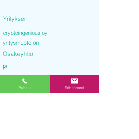
Yrityksen
cryptoingenious oy
yritysmuoto on
Osakeyhtio
ja
cryptoingenious oy
Puhelu
Sähköposti
on rekisteröity kaupparekisteriin
04.01.2022 10
:32:54
Yrityksen Y-tunnus on
3256532-1