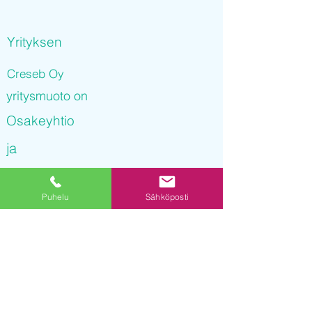
Yrityksen
Creseb Oy
yritysmuoto on
Osakeyhtio
ja
Creseb Oy
Puhelu
Sähköposti
on rekisteröity kaupparekisteriin
22.11.2021 08
:57:05
Yrityksen Y-tunnus on
3248150-7